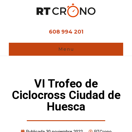
Ir
al
contenido
principal
608 994 201
Menu
VI Trofeo de
Ciclocross Ciudad de
Huesca
Publicada
30 noviembre 2022
RTCrono