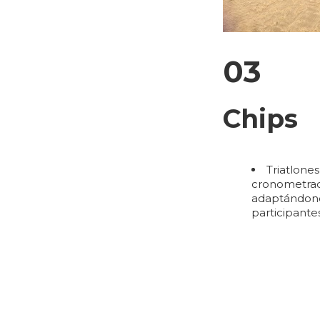
03
Chips
Triatlone
cronometrado
adaptándono
participantes