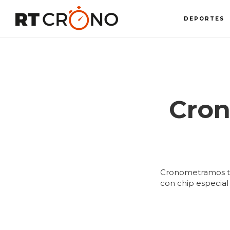
Ir
al
DEPORTES
contenido
principal
Cron
Cronometramos tri
con chip especial p