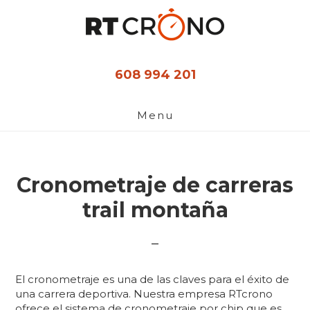
Ir
al
contenido
principal
608 994 201
Menu
Cronometraje de carreras
trail montaña
El cronometraje es una de las claves para el éxito de
una carrera deportiva. Nuestra empresa RTcrono
ofrece el sistema de cronometraje por chip que es