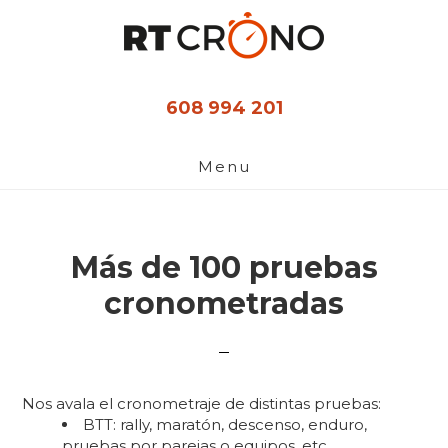
Ir
al
contenido
principal
608 994 201
Menu
Más de 100 pruebas
cronometradas
Nos avala el cronometraje de distintas pruebas:
BTT: rally, maratón, descenso, enduro,
pruebas por parejas o equipos, etc.