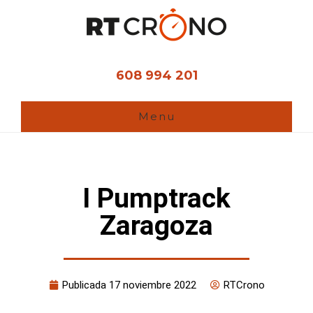
Ir
al
contenido
principal
608 994 201
Menu
I Pumptrack
Zaragoza
Publicada
17 noviembre 2022
RTCrono