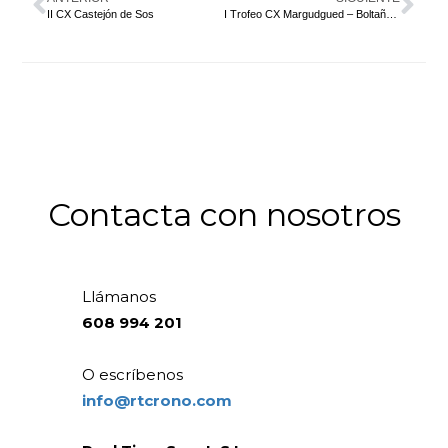
II CX Castejón de Sos
I Trofeo CX Margudgued – Boltaña Zona Zero
Contacta con nosotros
Llámanos
608 994 201
O escríbenos
info@rtcrono.com