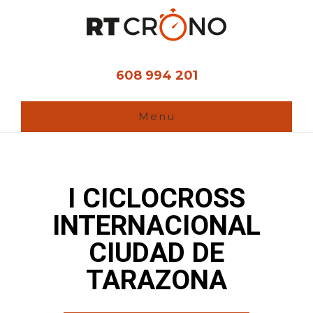
Ir
al
contenido
principal
608 994 201
Menu
I CICLOCROSS
INTERNACIONAL
CIUDAD DE
TARAZONA