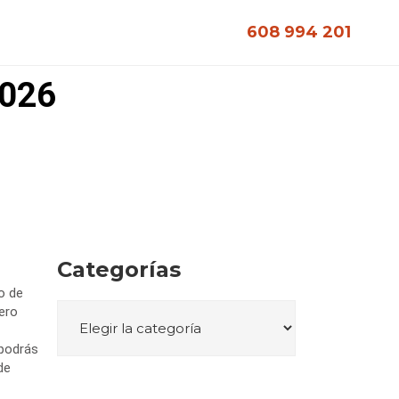
608 994 201
026
Categorías
o de
ero
 podrás
de