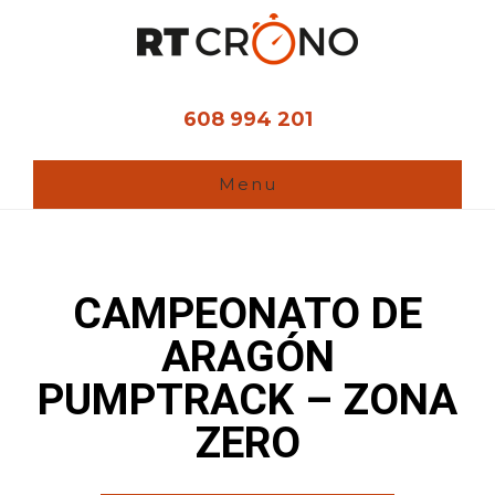
Ir
al
contenido
principal
608 994 201
Menu
CAMPEONATO DE
ARAGÓN
PUMPTRACK – ZONA
ZERO