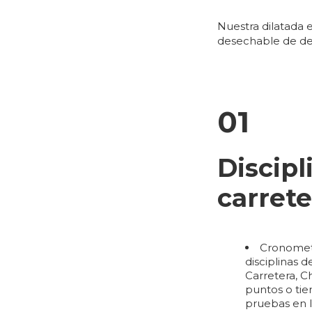
Nuestra dilatada e
desechable de de
01
Discipl
carrete
Cronometr
disciplinas d
Carretera, C
puntos o tie
pruebas en lí