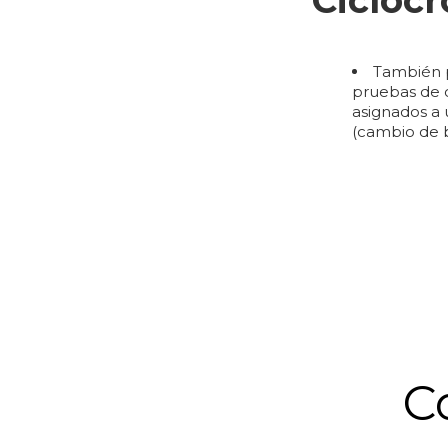
Ciclocr
También 
pruebas de c
asignados a
(cambio de b
C