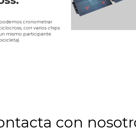
oss.
podemos cronometrar
iclocross, con varios chips
 un mismo participante
icicleta)
ontacta con nosotr