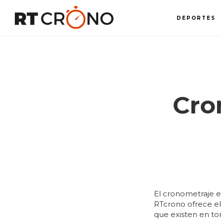
Ir
al
DEPORTES
contenido
principal
Cro
El cronometraje e
RTcrono ofrece el
que existen en to