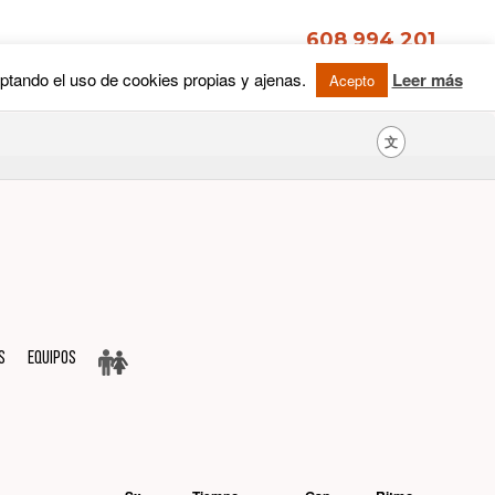
文
S
Equipos