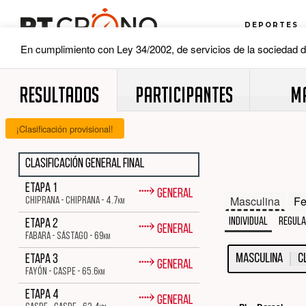
RESULTADOS
PARTICIPANTES
M
¡Clasificación provisional!
Clasificación general final
⤑
Etapa 1
General
Masculina
Fe
CHIPRANA - CHIPRANA - 4.7
km
Individual
REGULA
⤑
Etapa 2
General
FABARA - SÁSTAGO - 69
km
Masculina
C
⤑
Etapa 3
General
FAYÓN - CASPE - 65.6
km
⤑
Etapa 4
General