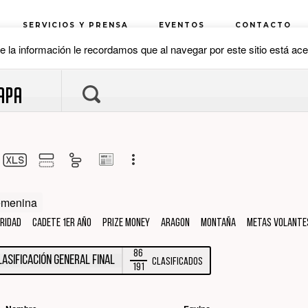
APA
menina
RIDAD
CADETE 1er Año
Prize Money
ARAGON
MONTAÑA
METAS VOLANTE
86
lasificación general final
Clasificados
191