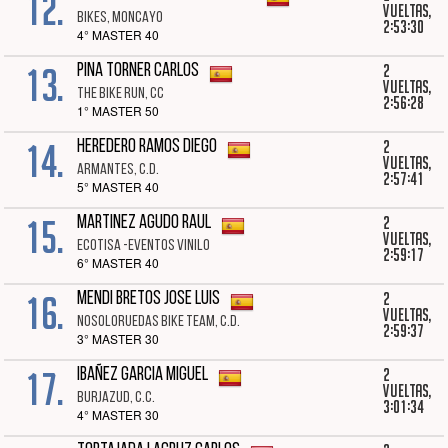
12.
vueltas,
BIKES, MONCAYO
2:53:30
4° MASTER 40
13.
2
PINA TORNER CARLOS
vueltas,
THE BIKE RUN, CC
2:56:28
1° MASTER 50
14.
2
HEREDERO RAMOS DIEGO
vueltas,
ARMANTES, C.D.
2:57:41
5° MASTER 40
15.
2
MARTINEZ AGUDO RAUL
vueltas,
ECOTISA -EVENTOS VINILO
2:59:17
6° MASTER 40
16.
2
MENDI BRETOS JOSE LUIS
vueltas,
NOSOLORUEDAS BIKE TEAM, C.D.
2:59:37
3° MASTER 30
17.
2
IBAÑEZ GARCIA MIGUEL
vueltas,
BURJAZUD, C.C.
3:01:34
4° MASTER 30