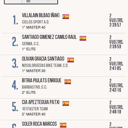
50
1.
2
VILLALAIN BILBAO IÑAKI
vueltas,
CICLOS SPORT A.D.
2:39:57
1° MASTER 40
2.
2
SANTIAGO GIMENEZ CAMILO RAUL
vueltas,
SERMA, C.C.
2:39:59
1° ELITE
3.
2
OLIVAN GRACIA SANTIAGO
vueltas,
NOSOLORUEDAS BIKE TEAM, C.D.
2:41:05
1° MASTER 30
4.
2
BITRIA PIULATS ENRIQUE
vueltas,
BARBASTRO, C.C.
2:42:16
2° ELITE
5.
2
CIA APEZTEGUIA PATXI
vueltas,
101 FASTER TEAM
2:48:18
2° MASTER 40
2
SOLER ROCA MARCOS