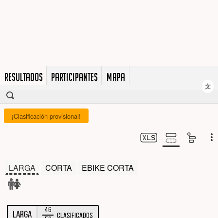
RESULTADOS
PARTICIPANTES
MAPA
文
¡Clasificación provisional!
LARGA
CORTA
EBIKE CORTA
46
LARGA
Clasificados