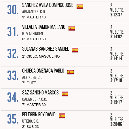
30.
2
SANCHEZ AVILA DOMINGO JOSE
vueltas,
ARMANTES, C.D.
3:12:37
9° MASTER 40
31.
2
VILLALTA RAMON MARIANO
vueltas,
BTV ALFINDEN
3:14:02
6° MASTER 50
32.
2
SOLANAS SANCHEZ SAMUEL
vueltas,
2° CICLO. MASCULINO
3:14:14
33.
2
CHUECA OMEÑACA PABLO
vueltas,
ALFINDEN, C.C.
3:17:10
7° ELITE
34.
2
SAZ SANCHO MARCOS
vueltas,
CALAMOCHA C.C.
3:19:17
7° MASTER 30
35.
2
PELEGRIN ROY DAVID
vueltas,
UTEBO, C.C.
3:20:06
2° SUB-23