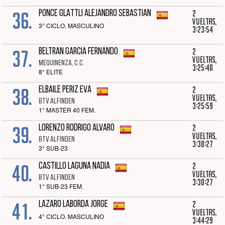
36.
2
PONCE GLATTLI ALEJANDRO SEBASTIAN
vueltas,
3° CICLO. MASCULINO
3:23:54
37.
2
BELTRAN GARCIA FERNANDO
vueltas,
MEQUINENZA, C.C.
3:25:40
8° ELITE
38.
2
ELBAILE PERIZ EVA
vueltas,
BTV ALFINDEN
3:25:59
1° MASTER 40 FEM.
39.
2
LORENZO RODRIGO ALVARO
vueltas,
BTV ALFINDEN
3:30:27
3° SUB-23
40.
2
CASTILLO LAGUNA NADIA
vueltas,
BTV ALFINDEN
3:30:27
1° SUB-23 FEM.
41.
2
LAZARO LABORDA JORGE
vueltas,
4° CICLO. MASCULINO
3:44:29