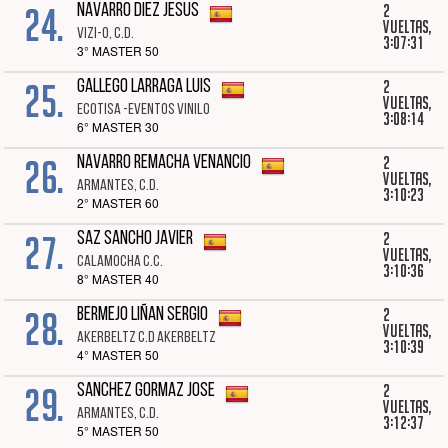
24.
2
NAVARRO DIEZ JESUS
vueltas,
VIZI-O, C.D.
3:07:31
3° MASTER 50
25.
2
GALLEGO LARRAGA LUIS
vueltas,
ECOTISA -EVENTOS VINILO
3:08:14
6° MASTER 30
26.
2
NAVARRO REMACHA VENANCIO
vueltas,
ARMANTES, C.D.
3:10:23
2° MASTER 60
27.
2
SAZ SANCHO JAVIER
vueltas,
CALAMOCHA C.C.
3:10:36
8° MASTER 40
28.
2
BERMEJO LIÑAN SERGIO
vueltas,
AKERBELTZ C.D AKERBELTZ
3:10:39
4° MASTER 50
29.
2
SANCHEZ GORMAZ JOSE
vueltas,
ARMANTES, C.D.
3:12:37
5° MASTER 50