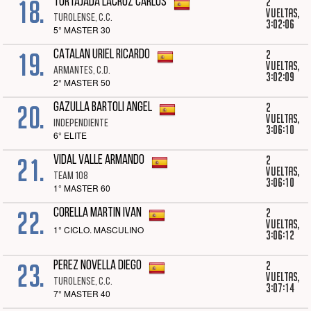
18.
2
TORTAJADA LACRUZ CARLOS
vueltas,
TUROLENSE, C.C.
3:02:06
5° MASTER 30
19.
2
CATALAN URIEL RICARDO
vueltas,
ARMANTES, C.D.
3:02:09
2° MASTER 50
20.
2
GAZULLA BARTOLI ANGEL
vueltas,
INDEPENDIENTE
3:06:10
6° ELITE
21.
2
VIDAL VALLE ARMANDO
vueltas,
TEAM 108
3:06:10
1° MASTER 60
22.
2
CORELLA MARTIN IVAN
vueltas,
1° CICLO. MASCULINO
3:06:12
23.
2
PEREZ NOVELLA DIEGO
vueltas,
TUROLENSE, C.C.
3:07:14
7° MASTER 40