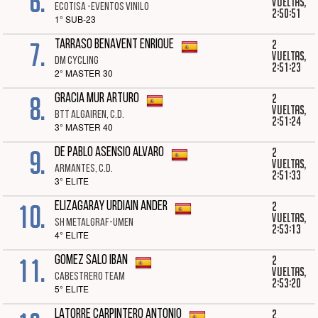
6.
vueltas,
ECOTISA -EVENTOS VINILO
2:50:51
1° SUB-23
7.
2
TARRASO BENAVENT ENRIQUE
vueltas,
DM CYCLING
2:51:23
2° MASTER 30
8.
2
GRACIA MUR ARTURO
vueltas,
BTT ALGAIREN, C.D.
2:51:24
3° MASTER 40
9.
2
DE PABLO ASENSIO ALVARO
vueltas,
ARMANTES, C.D.
2:51:33
3° ELITE
10.
2
ELIZAGARAY URDIAIN ANDER
vueltas,
SH METALGRAF-UMEN
2:53:13
4° ELITE
11.
2
GOMEZ SALO IBAN
vueltas,
CABESTRERO TEAM
2:53:20
5° ELITE
2
LATORRE CARPINTERO ANTONIO