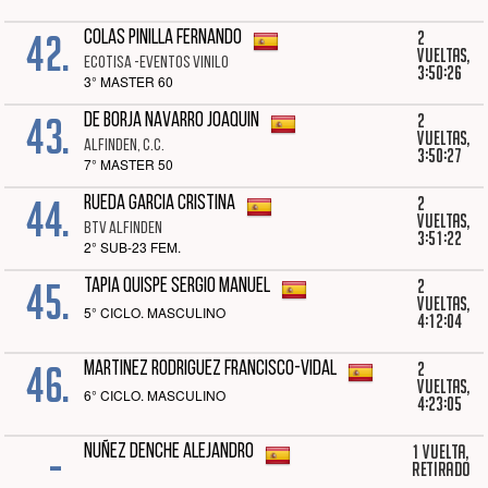
42.
2
COLAS PINILLA FERNANDO
vueltas,
ECOTISA -EVENTOS VINILO
3:50:26
3° MASTER 60
43.
2
DE BORJA NAVARRO JOAQUIN
vueltas,
ALFINDEN, C.C.
3:50:27
7° MASTER 50
44.
2
RUEDA GARCIA CRISTINA
vueltas,
BTV ALFINDEN
3:51:22
2° SUB-23 FEM.
45.
2
TAPIA QUISPE SERGIO MANUEL
vueltas,
5° CICLO. MASCULINO
4:12:04
46.
2
MARTINEZ RODRIGUEZ FRANCISCO-VIDAL
vueltas,
6° CICLO. MASCULINO
4:23:05
-
1 vuelta,
NUÑEZ DENCHE ALEJANDRO
Retirado