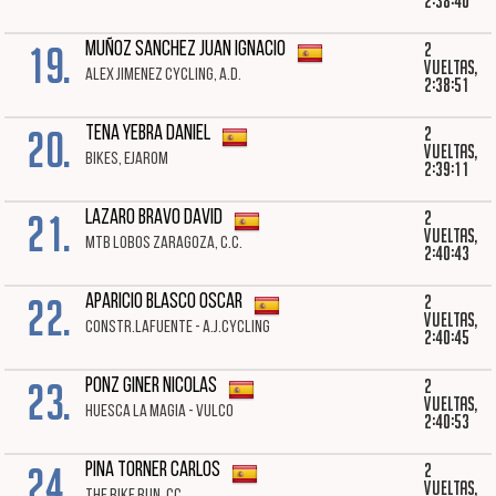
2:38:40
19.
2
MUÑOZ SANCHEZ JUAN IGNACIO
vueltas,
ALEX JIMENEZ CYCLING, A.D.
2:38:51
20.
2
TENA YEBRA DANIEL
vueltas,
BIKES, EJAROM
2:39:11
21.
2
LAZARO BRAVO DAVID
vueltas,
MTB LOBOS ZARAGOZA, C.C.
2:40:43
22.
2
APARICIO BLASCO OSCAR
vueltas,
CONSTR.LAFUENTE - A.J.CYCLING
2:40:45
23.
2
PONZ GINER NICOLAS
vueltas,
HUESCA LA MAGIA - VULCO
2:40:53
24.
2
PINA TORNER CARLOS
vueltas,