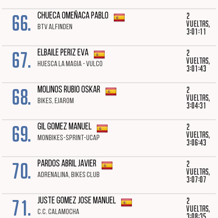
66.
2
CHUECA OMEÑACA PABLO
vueltas,
BTV ALFINDEN
3:01:11
67.
2
ELBAILE PERIZ EVA
vueltas,
HUESCA LA MAGIA - VULCO
3:01:43
68.
2
MOLINOS RUBIO OSKAR
vueltas,
BIKES, EJAROM
3:04:31
69.
2
GIL GOMEZ MANUEL
vueltas,
MONBIKES-SPRINT-UCAP
3:06:43
70.
2
PARDOS ABRIL JAVIER
vueltas,
ADRENALINA, BIKES CLUB
3:07:07
71.
2
JUSTE GOMEZ JOSE MANUEL
vueltas,
C.C. CALAMOCHA
3:08:35