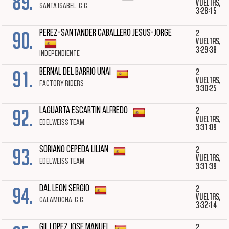
89.
vueltas,
SANTA ISABEL, C.C.
3:28:15
90.
2
PEREZ-SANTANDER CABALLERO JESUS-JORGE
vueltas,
3:29:38
INDEPENDIENTE
91.
2
BERNAL DEL BARRIO UNAI
vueltas,
FACTORY RIDERS
3:30:25
92.
2
LAGUARTA ESCARTIN ALFREDO
vueltas,
EDELWEISS TEAM
3:31:09
93.
2
SORIANO CEPEDA LILIAN
vueltas,
EDELWEISS TEAM
3:31:39
94.
2
DAL LEON SERGIO
vueltas,
CALAMOCHA, C.C.
3:32:14
2
GIL LOPEZ JOSE MANUEL