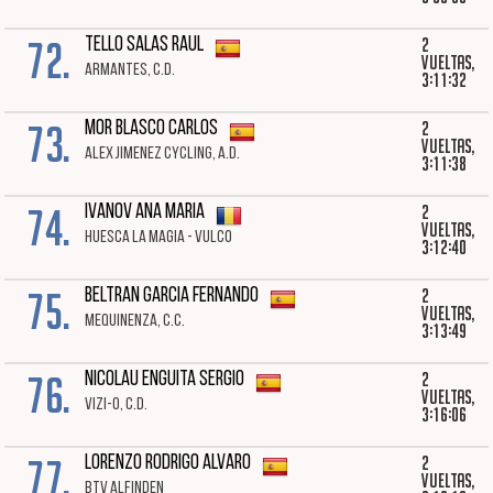
72.
2
TELLO SALAS RAUL
vueltas,
ARMANTES, C.D.
3:11:32
73.
2
MOR BLASCO CARLOS
vueltas,
ALEX JIMENEZ CYCLING, A.D.
3:11:38
74.
2
IVANOV ANA MARIA
vueltas,
HUESCA LA MAGIA - VULCO
3:12:40
75.
2
BELTRAN GARCIA FERNANDO
vueltas,
MEQUINENZA, C.C.
3:13:49
76.
2
NICOLAU ENGUITA SERGIO
vueltas,
VIZI-O, C.D.
3:16:06
77.
2
LORENZO RODRIGO ALVARO
vueltas,
BTV ALFINDEN