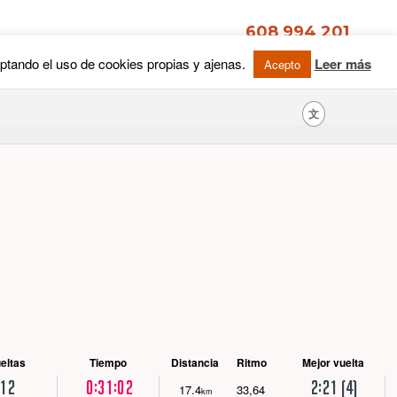
文
eltas
Tiempo
Distancia
Ritmo
Mejor vuelta
12
0:31:02
2:21 (4)
17.4
33,64
km