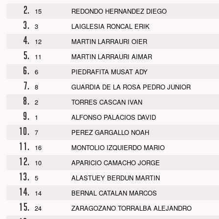
2.
15
REDONDO HERNANDEZ DIEGO
3.
3
LAIGLESIA RONCAL ERIK
4.
12
MARTIN LARRAURI OIER
5.
11
MARTIN LARRAURI AIMAR
6.
6
PIEDRAFITA MUSAT ADY
7.
8
GUARDIA DE LA ROSA PEDRO JUNIOR
8.
2
TORRES CASCAN IVAN
9.
1
ALFONSO PALACIOS DAVID
10.
7
PEREZ GARGALLO NOAH
11.
16
MONTOLIO IZQUIERDO MARIO
12.
10
APARICIO CAMACHO JORGE
13.
5
ALASTUEY BERDUN MARTIN
14.
14
BERNAL CATALAN MARCOS
15.
24
ZARAGOZANO TORRALBA ALEJANDRO