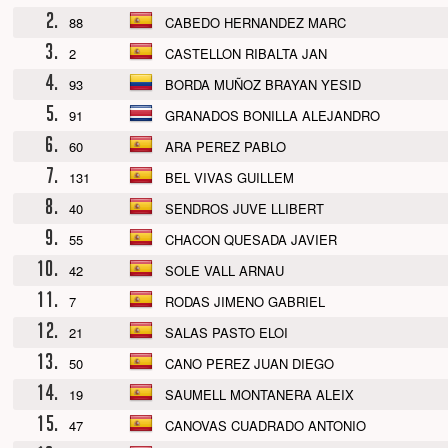
2.
88
CABEDO HERNANDEZ MARC
3.
2
CASTELLON RIBALTA JAN
4.
93
BORDA MUÑOZ BRAYAN YESID
5.
91
GRANADOS BONILLA ALEJANDRO
6.
60
ARA PEREZ PABLO
7.
131
BEL VIVAS GUILLEM
8.
40
SENDROS JUVE LLIBERT
9.
55
CHACON QUESADA JAVIER
10.
42
SOLE VALL ARNAU
11.
7
RODAS JIMENO GABRIEL
12.
21
SALAS PASTO ELOI
13.
50
CANO PEREZ JUAN DIEGO
14.
19
SAUMELL MONTANERA ALEIX
15.
47
CANOVAS CUADRADO ANTONIO