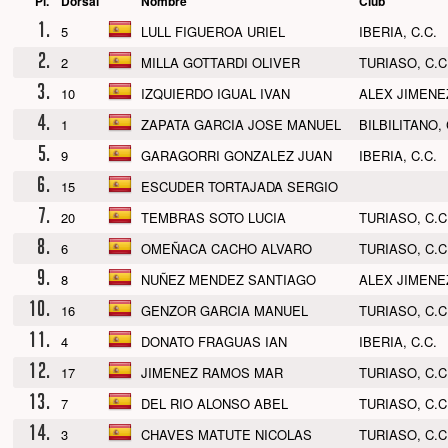
Pl.
Dorsal
Nombre
Club
1.
5
LULL FIGUEROA URIEL
IBERIA, C.C.
2.
2
MILLA GOTTARDI OLIVER
TURIASO, C.C
3.
10
IZQUIERDO IGUAL IVAN
ALEX JIMENEZ
4.
1
ZAPATA GARCIA JOSE MANUEL
BILBILITANO, 
5.
9
GARAGORRI GONZALEZ JUAN
IBERIA, C.C.
6.
15
ESCUDER TORTAJADA SERGIO
7.
20
TEMBRAS SOTO LUCIA
TURIASO, C.C
8.
6
OMEÑACA CACHO ALVARO
TURIASO, C.C
9.
8
NUÑEZ MENDEZ SANTIAGO
ALEX JIMENEZ
10.
16
GENZOR GARCIA MANUEL
TURIASO, C.C
11.
4
DONATO FRAGUAS IAN
IBERIA, C.C.
12.
17
JIMENEZ RAMOS MAR
TURIASO, C.C
13.
7
DEL RIO ALONSO ABEL
TURIASO, C.C
14.
3
CHAVES MATUTE NICOLAS
TURIASO, C.C