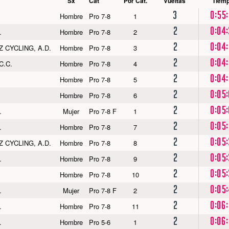
Sx
Cat
Por Cat.
Vueltas
Tiem
3
0:55:
Hombre
Pro 7-8
1
2
0:04:
.
Hombre
Pro 7-8
2
2
0:04:
 CYCLING, A.D.
Hombre
Pro 7-8
3
2
0:04:
C.C.
Hombre
Pro 7-8
4
2
0:04:
Hombre
Pro 7-8
5
2
0:05:
Hombre
Pro 7-8
6
2
0:05:
.
Mujer
Pro 7-8 F
1
2
0:05:
.
Hombre
Pro 7-8
7
2
0:05:
 CYCLING, A.D.
Hombre
Pro 7-8
8
2
0:05:
.
Hombre
Pro 7-8
9
2
0:05:
Hombre
Pro 7-8
10
2
0:05:
.
Mujer
Pro 7-8 F
2
2
0:06:
.
Hombre
Pro 7-8
11
2
0:06:
.
Hombre
Pro 5-6
1