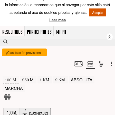
RESULTADOS
PARTICIPANTES
MAPA
文
¡Clasificación provisional!
100 M.
250 M.
1 KM.
2 KM.
ABSOLUTA
MARCHA
7
100 M.
Clasificados