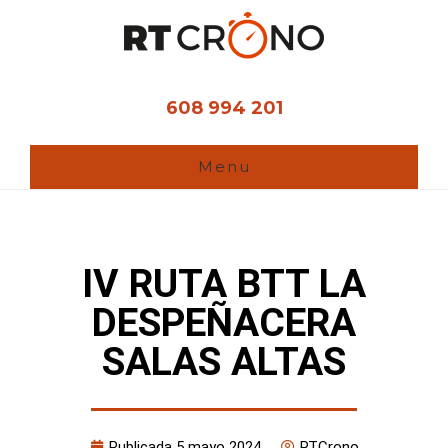
Ir
al
contenido
principal
608 994 201
Menu
IV RUTA BTT LA
DESPEÑACERA
SALAS ALTAS
Publicada
5 mayo 2024
RTCrono